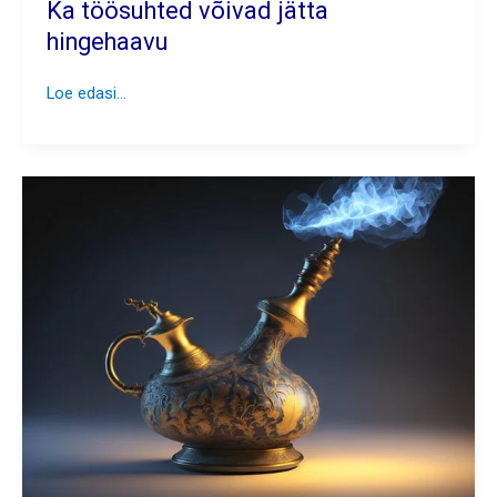
Ka töösuhted võivad jätta
hingehaavu
Ka
Loe edasi...
töösuhted
võivad
jätta
hingehaavu