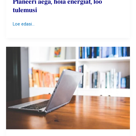
𝐏𝐥𝐚𝐧𝐞𝐞𝐫𝐢 𝐚𝐞𝐠𝐚, 𝐡𝐨𝐢𝐚 𝐞𝐧𝐞𝐫𝐠𝐢𝐚𝐭, 𝐥𝐨𝐨
𝐭𝐮𝐥𝐞𝐦𝐮𝐬𝐢
𝐏𝐥𝐚𝐧𝐞𝐞𝐫𝐢
Loe edasi...
𝐚𝐞𝐠𝐚,
𝐡𝐨𝐢𝐚
𝐞𝐧𝐞𝐫𝐠𝐢𝐚𝐭,
𝐥𝐨𝐨
𝐭𝐮𝐥𝐞𝐦𝐮𝐬𝐢