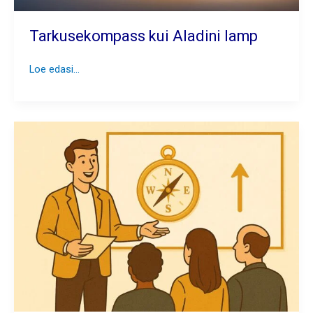
Tarkusekompass kui Aladini lamp
Tarkusekompass
Loe edasi...
kui
Aladini
lamp