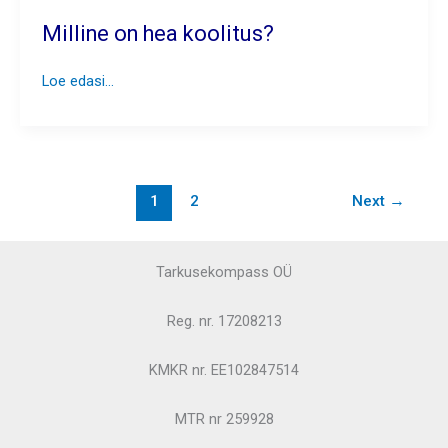
Milline on hea koolitus?
Milline
Loe edasi...
on
hea
koolitus?
1
2
Next
→
Tarkusekompass OÜ
Reg. nr. 17208213
KMKR nr. EE102847514
MTR nr 259928