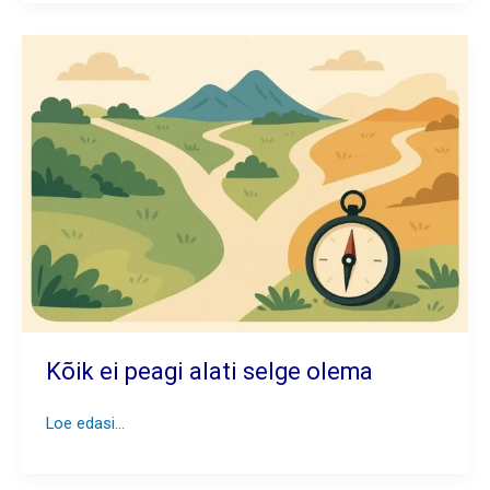
hoiavad
mind
inimesena,
mitte
ainult
juhina
Kõik ei peagi alati selge olema
Kõik
Loe edasi...
ei
peagi