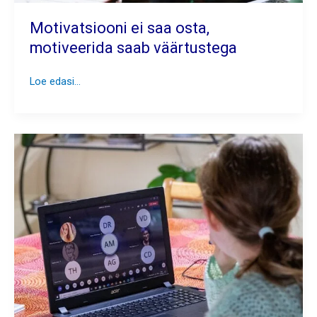
Motivatsiooni ei saa osta,
motiveerida saab väärtustega
Motivatsiooni
Loe edasi...
ei
saa
osta,
motiveerida
saab
väärtustega