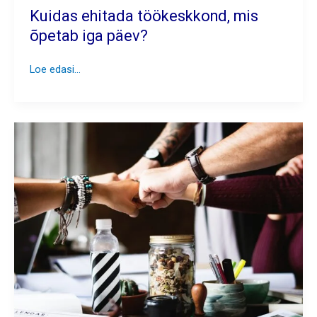
Kuidas ehitada töökeskkond, mis
õpetab iga päev?
Kuidas
Loe edasi...
ehitada
töökeskkond,
mis
õpetab
iga
päev?