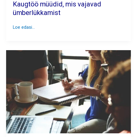
Kaugtöö müüdid, mis vajavad
ümberlükkamist
Kaugtöö
Loe edasi...
müüdid,
mis
vajavad
ümberlükkamist