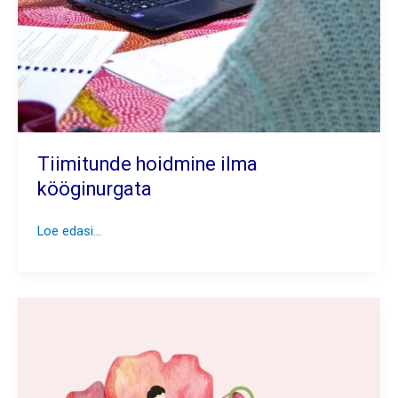
Tiimitunde hoidmine ilma
kööginurgata
Tiimitunde
Loe edasi...
hoidmine
ilma
kööginurgata