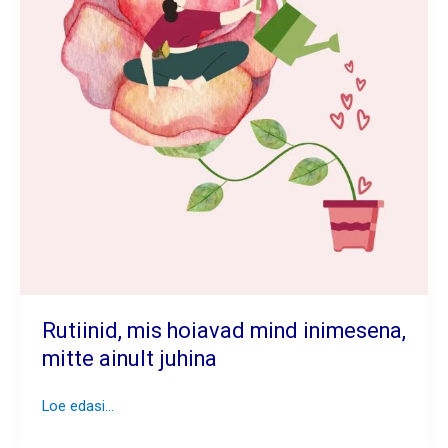
Rutiinid, mis hoiavad mind inimesena,
mitte ainult juhina
Rutiinid,
Loe edasi...
mis